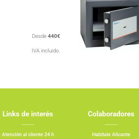
Desde
440€
IVA incluido.
Links de interés
Colaboradores
Atención al cliente 24 h
Habitale Alicante