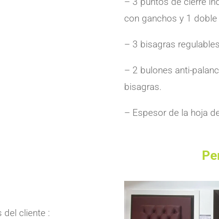
– 3 puntos de cierre in
con ganchos y 1 doble p
– 3 bisagras regulable
– 2 bulones anti-pala
bisagras.
– Espesor de la hoja 
Pe
del cliente :