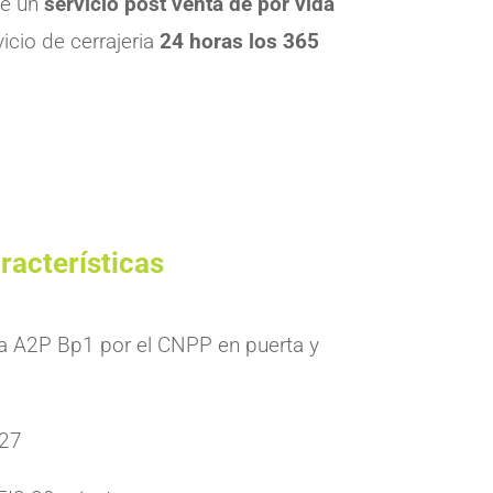
ce un
servicio post venta de por vida
icio de cerrajeria
24 horas los 365
racterísticas
lla A2P Bp1 por el CNPP en puerta y
627