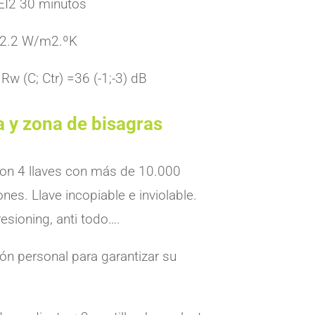
 EI2 30 minutos
: 2.2 W/m2.ºK
Rw (C; Ctr) =36 (-1;-3) dB
 y zona de bisagras
con 4 llaves con más de 10.000
es. Llave incopiable e inviolable.
esioning, anti todo….
ón personal para garantizar su