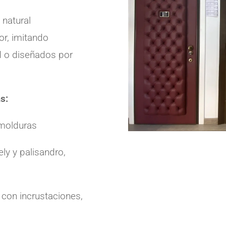
natural
r, imitando
d o diseñados por
as:
 molduras
ly y palisandro,
l con incrustaciones,