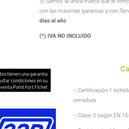
3) Somos la única marca que le ofre
con las maximas garantias y con Serv
días al año
(*) IVA NO INCLUIDO
Ca
– Certificación 1 estre
cerradura
– Clase 3 según EN 1